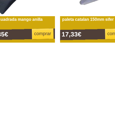
cuadrada mango anilla
paleta catalan 150mm sifer
35€
17,33€
comprar
com