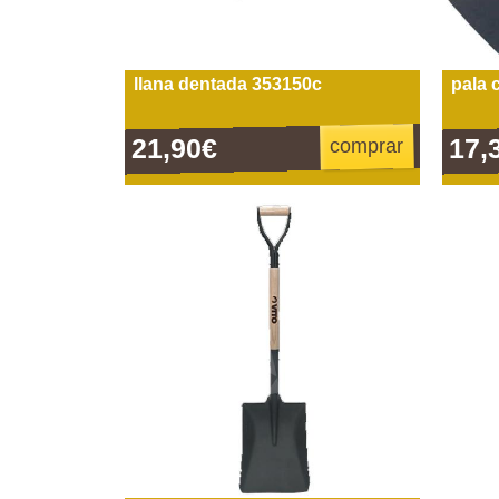
llana dentada 353150c
pala 
21,90€
17,
comprar