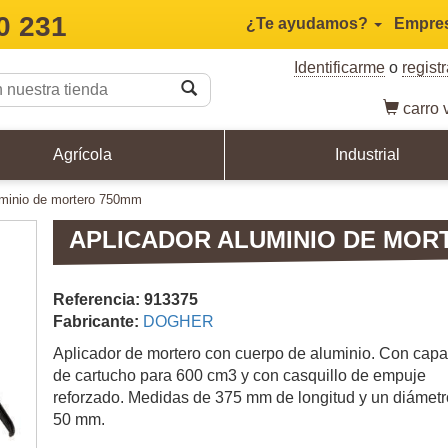
0 231
¿Te ayudamos?
Empre
Identificarme
o
regist
carro
v
Agrícola
Industrial
luminio de mortero 750mm
APLICADOR ALUMINIO DE MOR
Referencia: 913375
Fabricante:
DOGHER
Aplicador de mortero con cuerpo de aluminio. Con cap
de cartucho para 600 cm3 y con casquillo de empuje
reforzado. Medidas de 375 mm de longitud y un diámetr
50 mm.