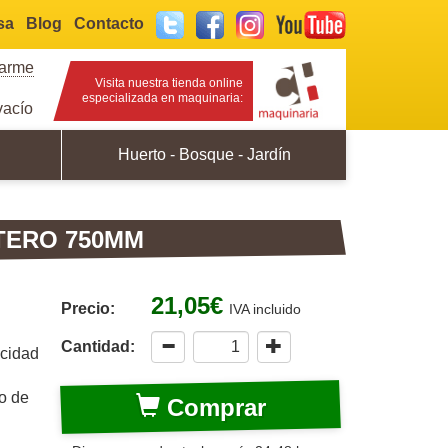
sa
Blog
Contacto
Twitter
Facebook
Instagram
YouTube
rarme
Visita nuestra tienda online
especializada en maquinaria:
acío
Huerto - Bosque - Jardín
TERO 750MM
21,05€
Precio:
IVA incluido
Cantidad:
acidad
o de
Comprar