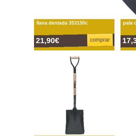
llana dentada 353150c
pala 
21,90€
17,
comprar