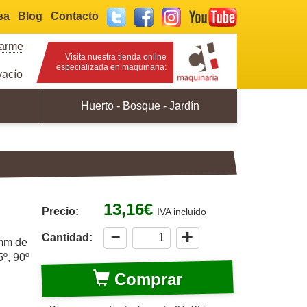
sa
Blog
Contacto
Twitter
Facebook
Instagram
YouTube
rarme
Visita nuestra tienda online
especializada en maquinaria:
acío
Huerto - Bosque - Jardín
13,16€
Precio:
IVA incluido
Cantidad:
 mm de
5º, 90º
Comprar