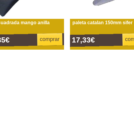
cuadrada mango anilla
paleta catalan 150mm sifer
35€
17,33€
comprar
com