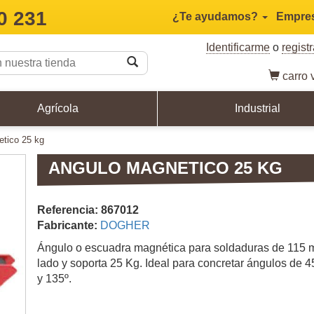
0 231
¿Te ayudamos?
Empre
Identificarme
o
regist
carro
v
Agrícola
Industrial
etico 25 kg
ANGULO MAGNETICO 25 KG
Referencia: 867012
Fabricante:
DOGHER
Ángulo o escuadra magnética para soldaduras de 115
lado y soporta 25 Kg. Ideal para concretar ángulos de 4
y 135º.