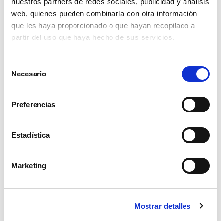
14,50€
nuestros partners de redes sociales, publicidad y análisis
comprar
web, quienes pueden combinarla con otra información
que les haya proporcionado o que hayan recopilado a
partir del uso que haya hecho de sus servicios.
Selección
Necesario
de
consentimiento
Preferencias
Estadística
Marketing
tornillo rotovator din 961 10,9 16x60
Mostrar detalles
1,98€
comprar