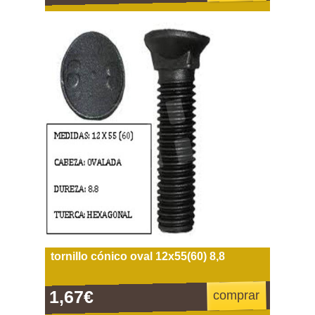
tornillo cónico oval 12x55(60) 8,8
1,67€
comprar