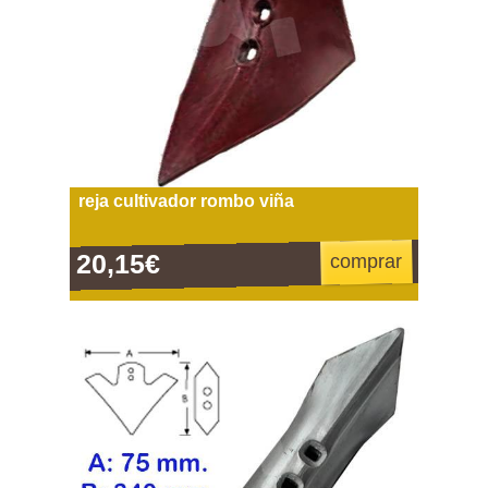
reja cultivador rombo viña
20,15€
comprar