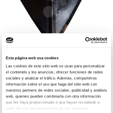
reja corazon c/n ca 8mm
Esta página web usa cookies
Las cookies de este sitio web se usan para personalizar
10,85€
comprar
el contenido y los anuncios, ofrecer funciones de redes
sociales y analizar el tráfico. Además, compartimos
información sobre el uso que haga del sitio web con
nuestros partners de redes sociales, publicidad y análisis
web, quienes pueden combinarla con otra información
que les haya proporcionado o que hayan recopilado a
partir del uso que haya hecho de sus servicios.