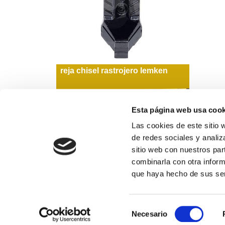
reja chisel rastrojero lemken
96,07€
comprar
Esta página web usa cook
Las cookies de este sitio 
de redes sociales y analiz
sitio web con nuestros par
Formas de pago
combinarla con otra inform
que haya hecho de sus ser
974 311 109
Selección
Horario de atención al público: de lunes a vierne
Necesario
de