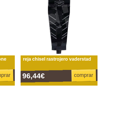
one
reja chisel rastrojero vaderstad
96,44€
prar
comprar