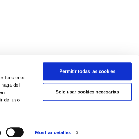
Permitir todas las cookies
er funciones
 haga del
Solo usar cookies necesarias
den
¿Quieres estar siempre informado?
r del uso
Apúntate a nuestro newsletter
g
Mostrar detalles