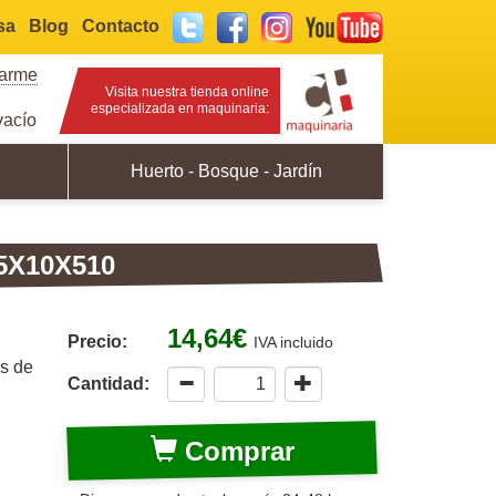
sa
Blog
Contacto
Twitter
Facebook
Instagram
YouTube
rarme
Visita nuestra tienda online
especializada en maquinaria:
acío
Huerto - Bosque - Jardín
5X10X510
14,64€
Precio:
IVA incluido
os de
Cantidad:
Comprar