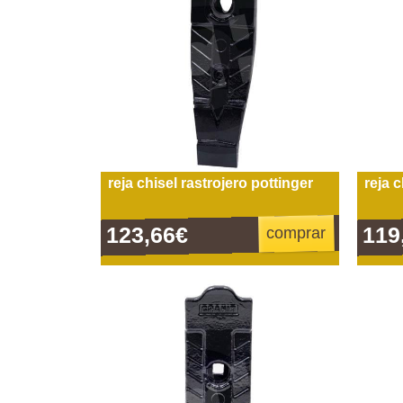
reja chisel rastrojero pottinger
reja 
123,66€
119
comprar