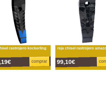
chisel rastrojero kockerling
reja chisel rastrojero amaz
,19€
99,10€
comprar
com