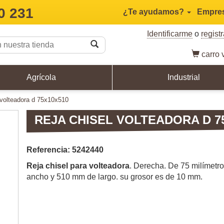
0 231
¿Te ayudamos?
Empre
Identificarme
o
regist
carro
v
Agrícola
Industrial
l volteadora d 75x10x510
REJA CHISEL VOLTEADORA D 7
Referencia: 5242440
Reja chisel para volteadora
. Derecha. De 75 milímetr
ancho y 510 mm de largo. su grosor es de 10 mm.