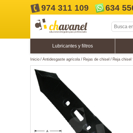
974 311 109
634 55
Lubricantes y filtros
inicio
antidesgaste agrícola
rejas de chisel
reja chise