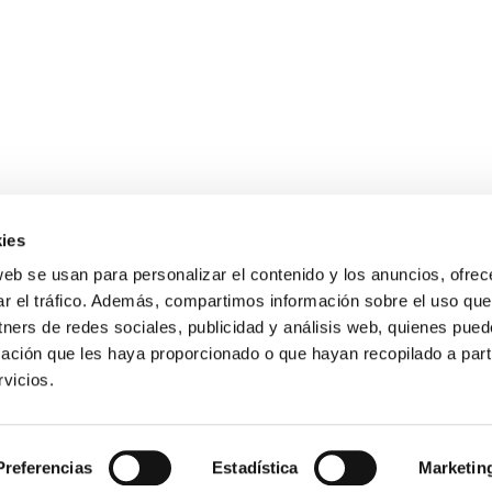
ies
web se usan para personalizar el contenido y los anuncios, ofrec
ar el tráfico. Además, compartimos información sobre el uso que
tners de redes sociales, publicidad y análisis web, quienes pue
Gastos de envío gratis
ación que les haya proporcionado o que hayan recopilado a parti
para compras superiores a 120 €
vicios.
s de 9 a 19 h.
Preferencias
Estadística
Marketin
Condiciones de compra
Guía sobre motocultores
Blog