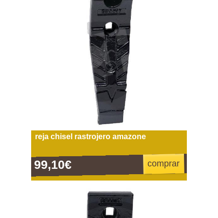
reja chisel rastrojero amazone
99,10€
comprar