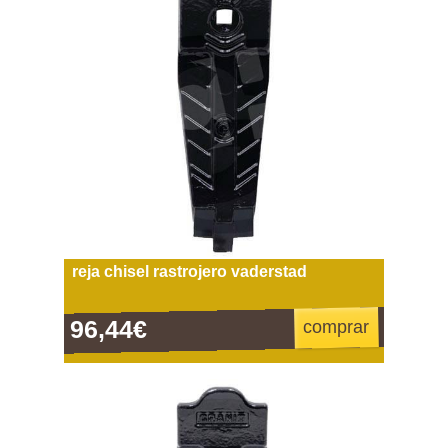
reja chisel rastrojero vaderstad
96,44€
comprar