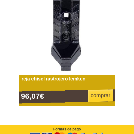
reja chisel rastrojero lemken
96,07€
comprar
Formas de pago