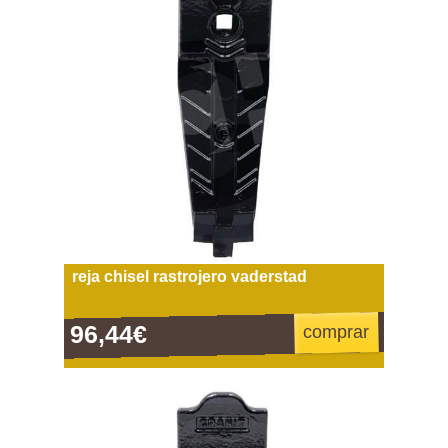
reja chisel rastrojero vaderstad
96,44€
comprar