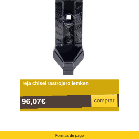
reja chisel rastrojero lemken
96,07€
comprar
Formas de pago