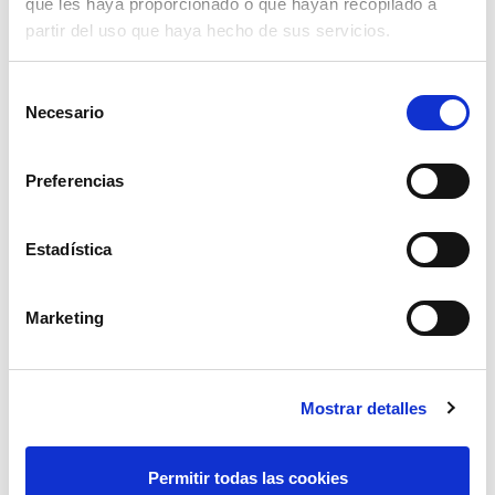
que les haya proporcionado o que hayan recopilado a
partir del uso que haya hecho de sus servicios.
Selección
Necesario
de
consentimiento
Preferencias
Estadística
Marketing
reja chisel rastrojero kockerling
119,19€
comprar
Mostrar detalles
Permitir todas las cookies