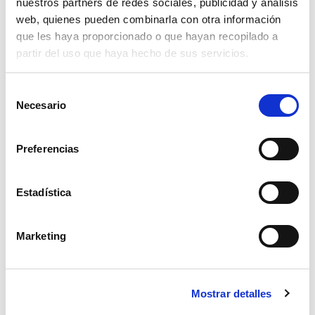
123,66€
nuestros partners de redes sociales, publicidad y análisis
comprar
web, quienes pueden combinarla con otra información
que les haya proporcionado o que hayan recopilado a
partir del uso que haya hecho de sus servicios.
Selección
Necesario
de
consentimiento
Preferencias
Estadística
Marketing
reja chisel rastrojero kockerling
Mostrar detalles
119,19€
comprar