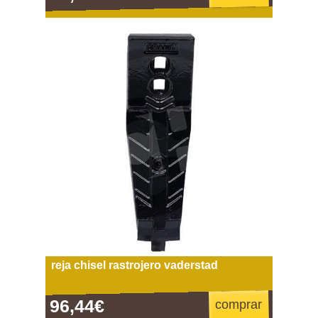
reja chisel rastrojero vaderstad
96,44€
comprar