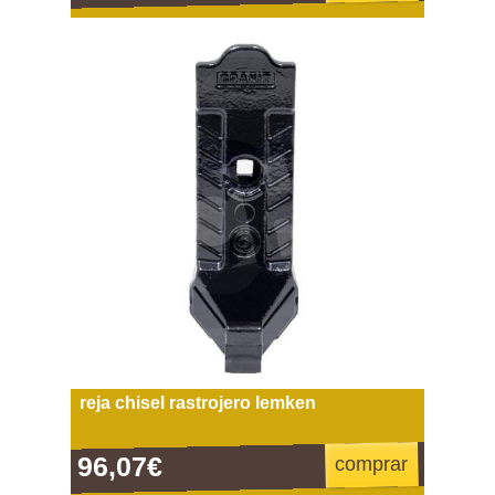
reja chisel rastrojero lemken
96,07€
comprar