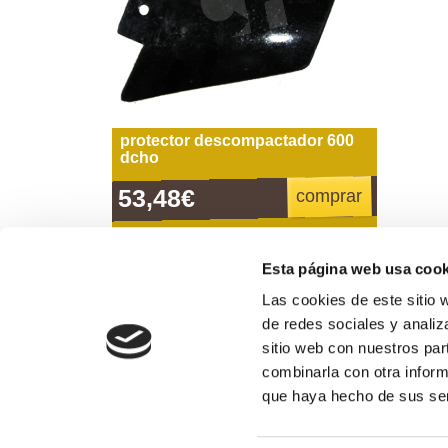
protector descompactador 600
dcho
53,48€
comprar
Esta página web usa cook
Las cookies de este sitio 
Formas de pago
de redes sociales y analiz
sitio web con nuestros par
combinarla con otra inform
974 311 109
que haya hecho de sus ser
Horario de atención al público: de lunes a vierne