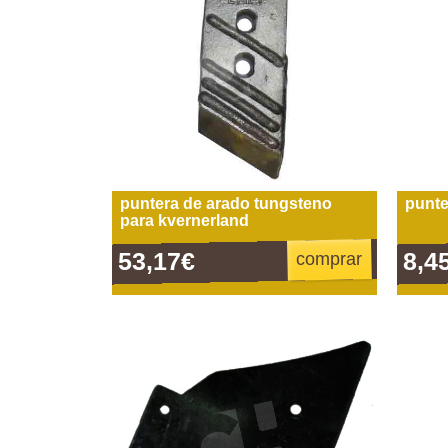
puntera de arado tungsteno
punte
para kvernerland
53,17€
8,4
comprar