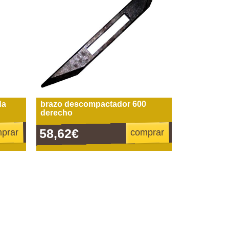
da
brazo descompactador 600
derecho
58,62€
prar
comprar