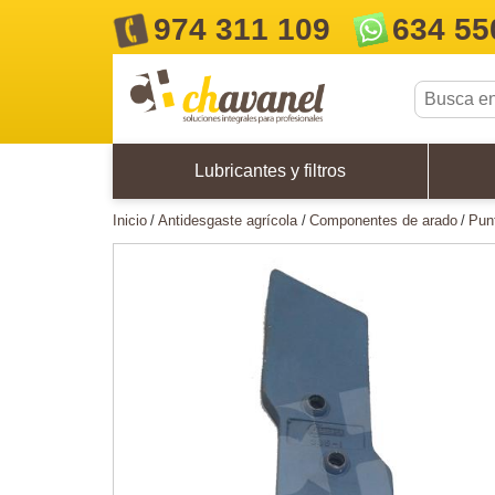
974 311 109
634 55
Lubricantes y filtros
inicio
antidesgaste agrícola
componentes de arado
pu