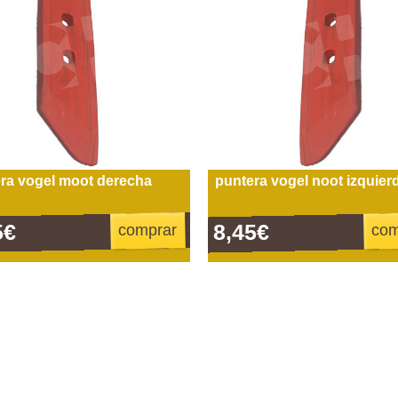
ra vogel moot derecha
puntera vogel noot izquier
5€
8,45€
comprar
com