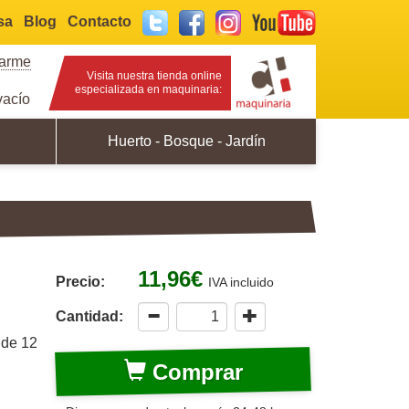
sa
Blog
Contacto
Twitter
Facebook
Instagram
YouTube
rarme
Visita nuestra tienda online
especializada en maquinaria:
acío
Huerto - Bosque - Jardín
11,96€
Precio:
IVA incluido
Cantidad:
 de 12
Comprar