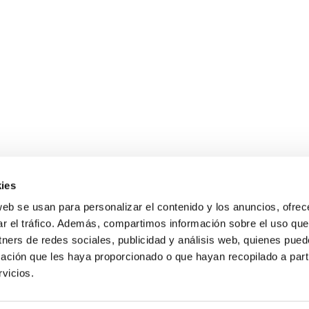
ies
web se usan para personalizar el contenido y los anuncios, ofrec
Gastos de envío gratis
ar el tráfico. Además, compartimos información sobre el uso que
para compras superiores a 120 €
tners de redes sociales, publicidad y análisis web, quienes pue
ación que les haya proporcionado o que hayan recopilado a parti
vicios.
s de 9 a 19 h.
Condiciones de compra
Guía sobre motocultores
Blog