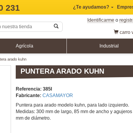
0 231
¿Te ayudamos?
Empre
Identificarme
o
regist
carro
v
Agrícola
Industrial
ntera arado kuhn
PUNTERA ARADO KUHN
Referencia: 385I
Fabricante:
CASAMAYOR
Puntera para arado modelo kuhn, para lado izquierdo.
Medidas: 300 mm de largo, 85 mm de ancho y agujeros
mm de diámetro.