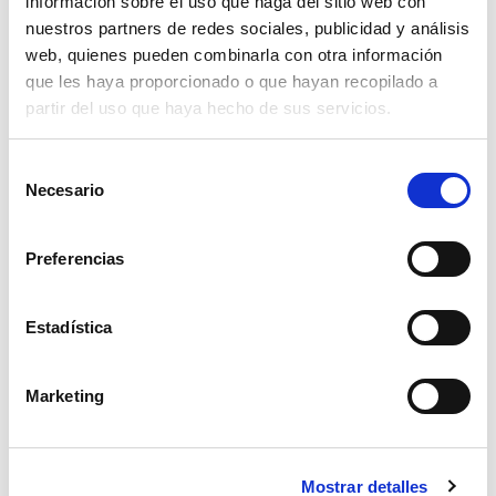
información sobre el uso que haga del sitio web con
nuestros partners de redes sociales, publicidad y análisis
90,02€
comprar
web, quienes pueden combinarla con otra información
que les haya proporcionado o que hayan recopilado a
partir del uso que haya hecho de sus servicios.
Selección
Necesario
de
consentimiento
Preferencias
Estadística
Marketing
brazo cultivador 32x32 derecho
Mostrar detalles