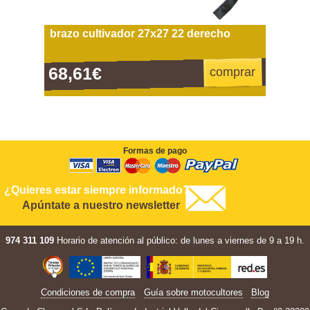
brazo cultivador 27x27 22 derecho
68,61€
comprar
Formas de pago
¿Quieres estar siempre informado?
Apúntate a nuestro newsletter
974 311 109
Horario de atención al público: de lunes a viernes de 9 a 19 h.
Condiciones de compra
Guía sobre motocultores
Blog