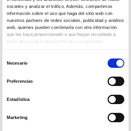
sociales y analizar el tráfico. Además, compartimos
información sobre el uso que haga del sitio web con
nuestros partners de redes sociales, publicidad y análisis
brazo cultivador de viña 27x27 16 izq
web, quienes pueden combinarla con otra información
que les haya proporcionado o que hayan recopilado a
90,02€
comprar
partir del uso que haya hecho de sus servicios.
Selección
Necesario
de
consentimiento
Preferencias
Estadística
Marketing