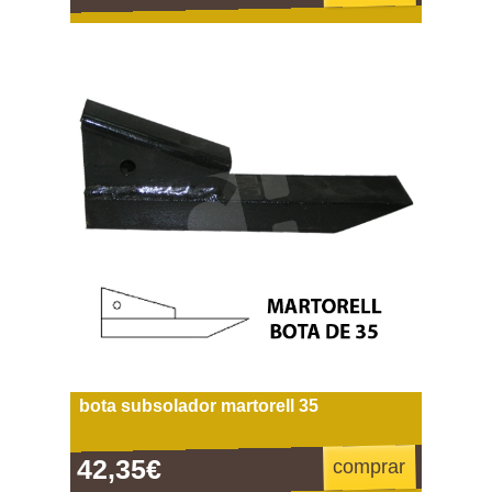
bota subsolador martorell 35
42,35€
comprar