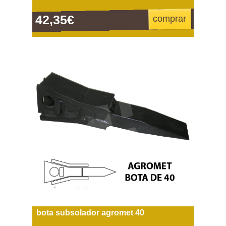
42,35€
comprar
bota subsolador agromet 40