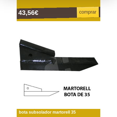
43,56€
comprar
bota subsolador martorell 35