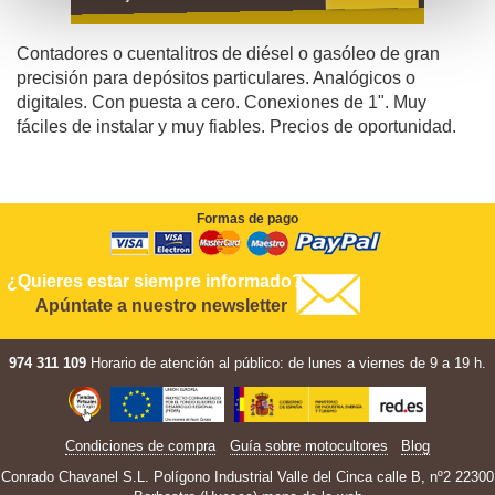
Contadores o cuentalitros de diésel o gasóleo de gran
precisión para depósitos particulares. Analógicos o
digitales. Con puesta a cero. Conexiones de 1". Muy
fáciles de instalar y muy fiables. Precios de oportunidad.
Formas de pago
¿Quieres estar siempre informado?
Apúntate a nuestro newsletter
974 311 109
Horario de atención al público: de lunes a viernes de 9 a 19 h.
Condiciones de compra
Guía sobre motocultores
Blog
Conrado Chavanel S.L. Polígono Industrial Valle del Cinca calle B, nº2 22300