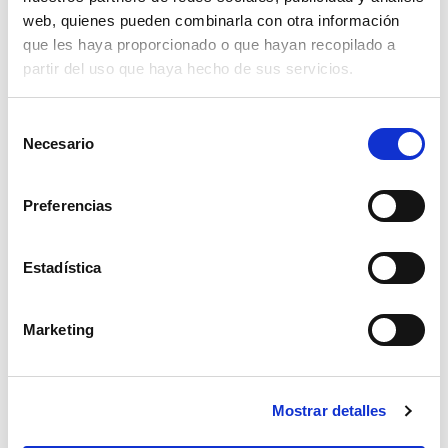
web, quienes pueden combinarla con otra información
que les haya proporcionado o que hayan recopilado a
partir del uso que haya hecho de sus servicios.
Selección
Necesario
de
consentimiento
Preferencias
Estadística
Marketing
pantalla soldar automatica eco
Mostrar detalles
80,10€
comprar