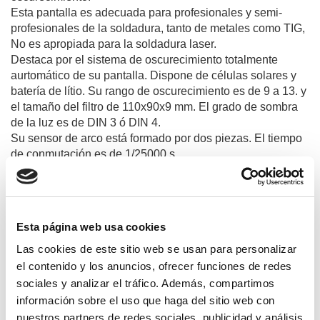
Esta pantalla es adecuada para profesionales y semi-
profesionales de la soldadura, tanto de metales como TIG,
No es apropiada para la soldadura laser.
Destaca por el sistema de oscurecimiento totalmente
aurtomático de su pantalla. Dispone de células solares y
batería de lítio. Su rango de oscurecimiento es de 9 a 13. y
el tamaño del filtro de 110x90x9 mm. El grado de sombra
de la luz es de DIN 3 ó DIN 4.
Su sensor de arco está formado por dos piezas. El tiempo
de conmutación es de 1/25000 s.
La pantalla de soldar Profishell cuenta con la certificación
homologada de la CE de que cumple todas las
especificaciones de la normativa comunitaria. Standars
Esta página web usa cookies
EN379 EN175.
El peso de la pantalla es de 420 gramos.
Las cookies de este sitio web se usan para personalizar
el contenido y los anuncios, ofrecer funciones de redes
sociales y analizar el tráfico. Además, compartimos
información sobre el uso que haga del sitio web con
Productos relacionados
nuestros partners de redes sociales, publicidad y análisis