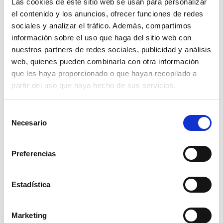
Las cookies de este sitio web se usan para personalizar
Este equipo de engrase está fabricado en España y tiene
el contenido y los anuncios, ofrecer funciones de redes
varias ventajas. El carro dispone de manillar para facilitar
sociales y analizar el tráfico. Además, compartimos
el traslado del bidón, el plato seguidor está recubierto de
información sobre el uso que haga del sitio web con
goma para facilitar la compresión de la grasa y la bomba
es de excelente calidad y prestaciones.
nuestros partners de redes sociales, publicidad y análisis
web, quienes pueden combinarla con otra información
que les haya proporcionado o que hayan recopilado a
partir del uso que haya hecho de sus servicios.
Productos relacionados
Selección
Necesario
de
consentimiento
Preferencias
Estadística
Marketing