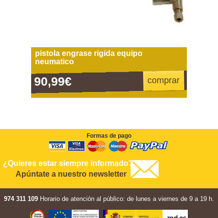
pistola engrase rigida equipo
neumatico
90,99€
comprar
Formas de pago
¿Quieres estar siempre informado?
Apúntate a nuestro newsletter
974 311 109
Horario de atención al público: de lunes a viernes de 9 a 19 h.