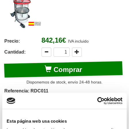
842,16€
Precio:
IVA incluido
Cantidad:
Comprar
Disponemos de stock, envío 24-48 horas.
Referencia: RDC011
Equipo para el engrase desde bidones de 185 kilos. Marca
Rodicar. El equipo se compone de carro con ruedas,
bomba de suministro (RDC055), 4,5 metros de manguera
de 1/4", tapa de bidón, plato seguidor, rótula triple, pistola
Esta página web usa cookies
manual, regulador y acoples a la red.