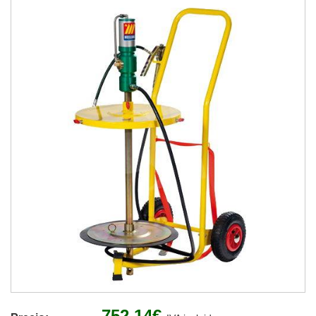
752,14€