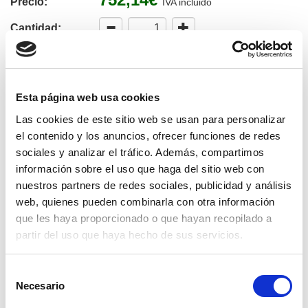
Precio:
IVA incluido
Cantidad:
Comprar
Esta página web usa cookies
Disponemos de stock, envío 24-48 horas.
Las cookies de este sitio web se usan para personalizar
Referencia: 0131118000
el contenido y los anuncios, ofrecer funciones de redes
Fabricante:
MECLUBE
sociales y analizar el tráfico. Además, compartimos
Equipo de engrase neumático (50-60kgs). Incluye bomba
información sobre el uso que haga del sitio web con
neumática de lubricación. tapas para bidón para bombas
nuestros partners de redes sociales, publicidad y análisis
con pescante de 30 mm de diámetro, platos seguidores
web, quienes pueden combinarla con otra información
para combas con pescante de 30 mm de diámetro, pistola
que les haya proporcionado o que hayan recopilado a
con tubo rígido e testina, carro para bidón de 50-60kgs y
un tubo R2 1/4" de 3 metros. Peso de 19,65 Kg. Con un
partir del uso que haya hecho de sus servicios.
consumo medie de aire de 130 L por minuto. Presión de 6-
8 bares. Caño con boquilla y boquilla de 4 lóbulos.
Selección
Especial para para transferir grasas gruesas de barriles de
Necesario
de
móvil de volumen medio (50-60 kg)
consentimiento