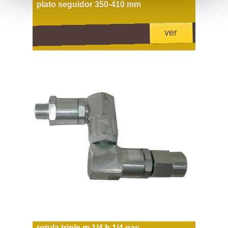
plato seguidor 350-410 mm
ver
rotula triple m 1/4 h 1/4 gas