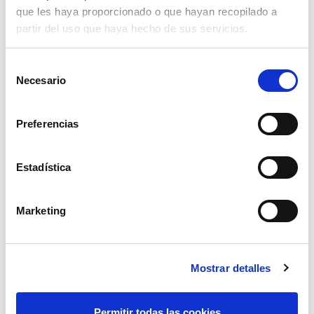
que les haya proporcionado o que hayan recopilado a
partir del uso que haya hecho de sus servicios.
Selección
Necesario
de
consentimiento
Preferencias
Estadística
Marketing
válvula de 3 vias 1"1/2 h.h flujo interr
33,83€
comprar
Mostrar detalles
Permitir todas las cookies