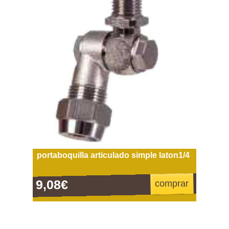
portaboquilla articulado simple laton1/4
9,08€
comprar