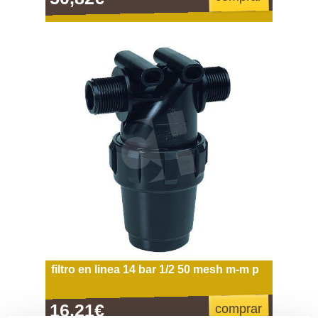
filtro en linea 14 bar 1/2 50 mesh m-m p
16,21€
comprar