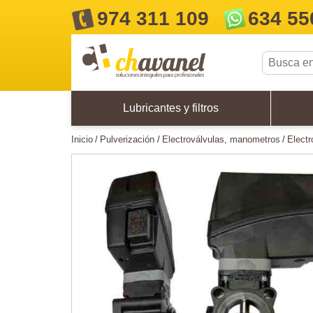
974 311 109
634 55
Lubricantes y filtros
inicio
pulverización
electroválvulas, manometros
elec