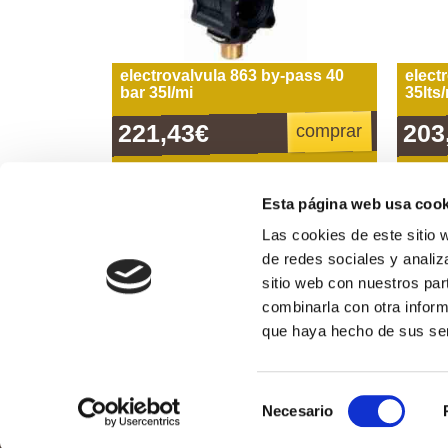
electrovalvula 863 by-pass 40
elect
bar 35l/mi
35lts
221,43€
203
comprar
Esta página web usa cook
Las cookies de este sitio 
Formas de pago
de redes sociales y analiz
sitio web con nuestros par
combinarla con otra inform
974 311 109
que haya hecho de sus ser
Horario de atención al público: de lunes a vierne
Selección
Necesario
Conrado Chavanel S.L. Po
de
consentimiento