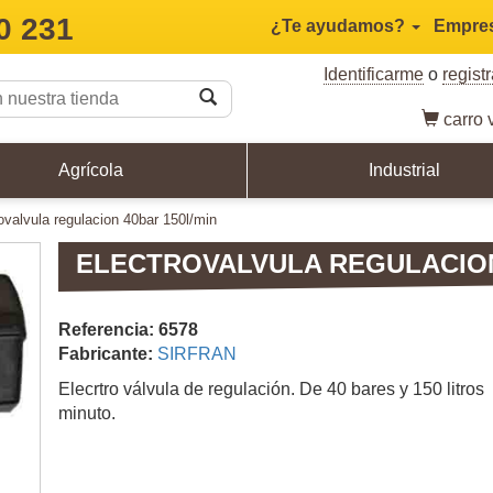
0 231
¿Te ayudamos?
Empre
Identificarme
o
regist
carro
v
Agrícola
Industrial
trovalvula regulacion 40bar 150l/min
ELECTROVALVULA REGULACION
Referencia: 6578
Fabricante:
SIRFRAN
Elecrtro válvula de regulación. De 40 bares y 150 litros
minuto.