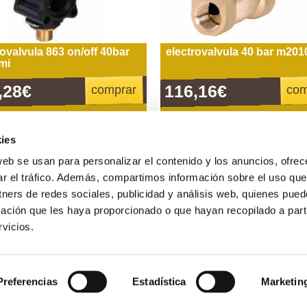
rovalvula 863 on/off 40bar
electrovalvula 40 bar m201
/mi
,28€
116,16€
comprar
com
ies
web se usan para personalizar el contenido y los anuncios, ofrec
Gastos de envío gratis
ar el tráfico. Además, compartimos información sobre el uso que
para compras superiores a 120 €
tners de redes sociales, publicidad y análisis web, quienes pue
ación que les haya proporcionado o que hayan recopilado a parti
vicios.
s de 9 a 19 h.
Condiciones de compra
Guía sobre motocultores
Blog
Preferencias
Estadística
Marketin
lígono Industrial Valle del Cinca calle B, nº2 22300 Barbastr