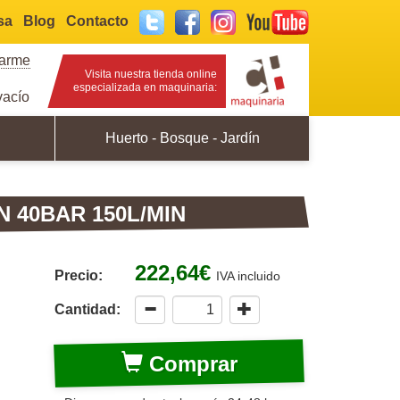
sa
Blog
Contacto
Twitter
Facebook
Instagram
YouTube
rarme
Visita nuestra tienda online
especializada en maquinaria:
acío
Huerto - Bosque - Jardín
 40BAR 150L/MIN
222,64€
Precio:
IVA incluido
Cantidad:
Comprar