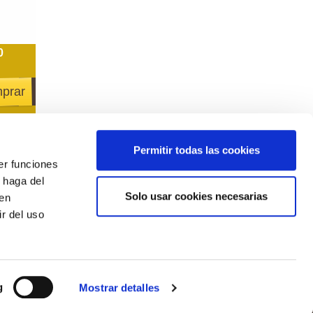
0
prar
Permitir todas las cookies
er funciones
¿Quieres estar siempre informado?
 haga del
Apúntate a nuestro newsletter
Solo usar cookies necesarias
den
r del uso
g
Mostrar detalles
o (Huesca)
mapa de la web