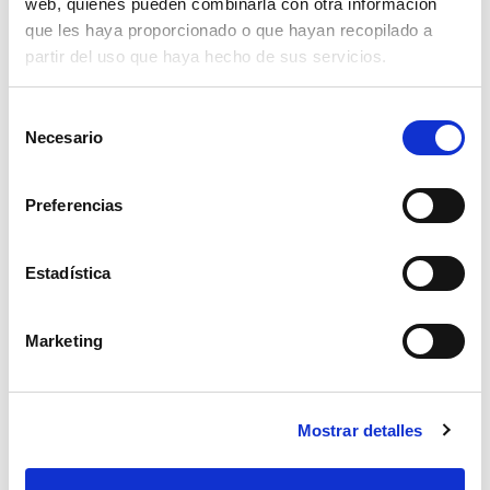
web, quienes pueden combinarla con otra información
que les haya proporcionado o que hayan recopilado a
partir del uso que haya hecho de sus servicios.
Selección
Necesario
de
consentimiento
Preferencias
Estadística
Marketing
portaboquilla giratorio doble reg 1/4 an
Mostrar detalles
33,88€
comprar