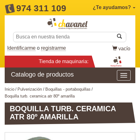
974 311 109
¿Te ayudamos?
Identificarme
o
registrarme
vacío
Tienda de maquinaria:
Catalogo de productos
inicio
pulverización
boquillas - portaboquillas
boquilla turb. ceramica atr 80º amarilla
BOQUILLA TURB. CERAMICA
ATR 80º AMARILLA