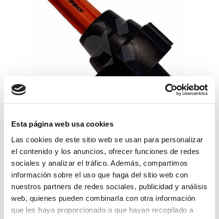
Esta página web usa cookies
boquilla hypro xt naranja+tuerca
bayonet
Las cookies de este sitio web se usan para personalizar
el contenido y los anuncios, ofrecer funciones de redes
45,86€
comprar
sociales y analizar el tráfico. Además, compartimos
información sobre el uso que haga del sitio web con
nuestros partners de redes sociales, publicidad y análisis
web, quienes pueden combinarla con otra información
que les haya proporcionado o que hayan recopilado a