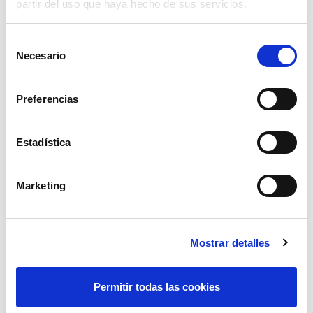
partir del uso que haya hecho de sus servicios.
Selección
Necesario
de
consentimiento
Preferencias
Estadística
portaboquilla giratorio doble reg 1/4 an
Marketing
33,88€
comprar
Mostrar detalles
Permitir todas las cookies