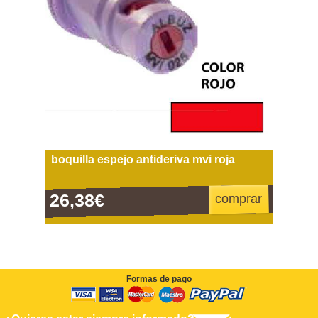
boquilla espejo antideriva mvi roja
26,38€
comprar
Formas de pago