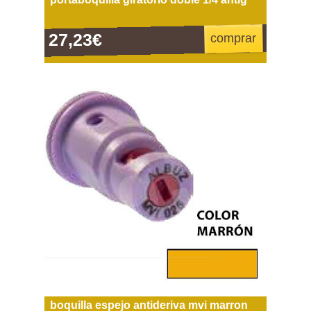
27,23€
comprar
boquilla espejo antideriva mvi marron