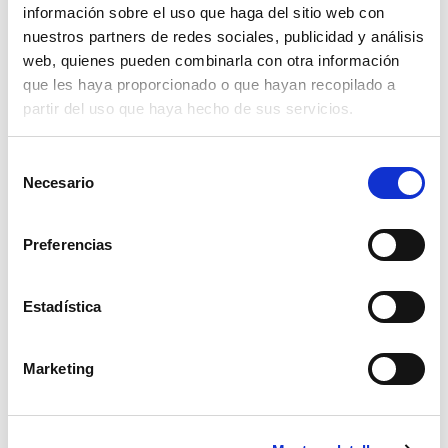
información sobre el uso que haga del sitio web con
boquilla hypro xt naranja+tuerca
bayonet
nuestros partners de redes sociales, publicidad y análisis
web, quienes pueden combinarla con otra información
45,86€
comprar
que les haya proporcionado o que hayan recopilado a
partir del uso que haya hecho de sus servicios.
Selección
Necesario
de
consentimiento
Preferencias
Estadística
Marketing