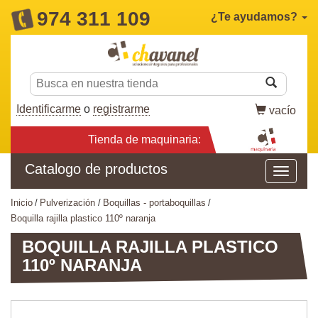
974 311 109
¿Te ayudamos?
Identificarme
o
registrarme
vacío
Tienda de maquinaria:
Catalogo de productos
inicio
pulverización
boquillas - portaboquillas
boquilla rajilla plastico 110º naranja
BOQUILLA RAJILLA PLASTICO
110º NARANJA