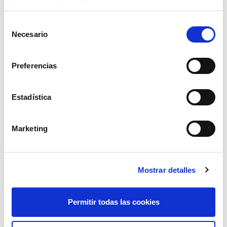
Selección
Necesario
de
consentimiento
Preferencias
Estadística
portaboquilla giratorio doble reg 1/4 an
Marketing
33,88€
comprar
Mostrar detalles
Permitir todas las cookies