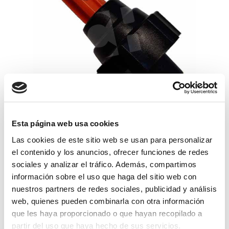
boquilla hypro xt naranja+tuerca
Esta página web usa cookies
bayonet
Las cookies de este sitio web se usan para personalizar
45,86€
comprar
el contenido y los anuncios, ofrecer funciones de redes
sociales y analizar el tráfico. Además, compartimos
información sobre el uso que haga del sitio web con
nuestros partners de redes sociales, publicidad y análisis
web, quienes pueden combinarla con otra información
que les haya proporcionado o que hayan recopilado a
partir del uso que haya hecho de sus servicios.