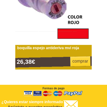
boquilla espejo antideriva mvi roja
26,38€
comprar
Formas de pago
¿Quieres estar siempre informado?