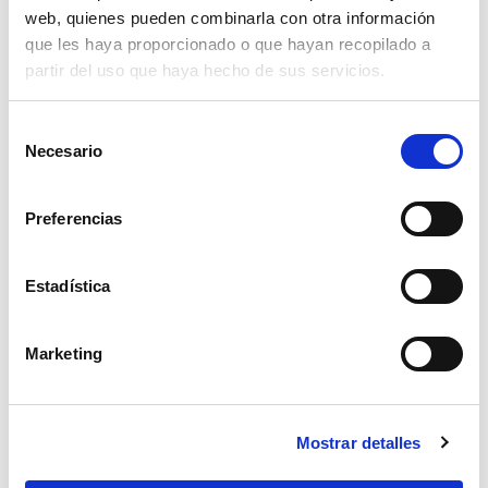
web, quienes pueden combinarla con otra información
que les haya proporcionado o que hayan recopilado a
partir del uso que haya hecho de sus servicios.
Selección
Necesario
de
consentimiento
Preferencias
Estadística
Marketing
portaboquilla giratorio doble reg 1/4 an
Mostrar detalles
33,88€
comprar