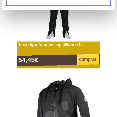
buzo tipo frances cap alliance t-l
54,45€
comprar