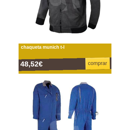
chaqueta munich t-l
48,52€
comprar