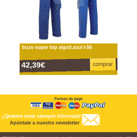
buzo super top algod.azul t-56
42,39€
comprar
Formas de pago
¿Quieres estar siempre informado?
Apúntate a nuestro newsletter