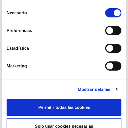
Selección
Necesario
de
consentimiento
Preferencias
Estadística
pantalon de prot. basic t52
Marketing
88,56€
comprar
Mostrar detalles
Permitir todas las cookies
Solo usar cookies necesarias