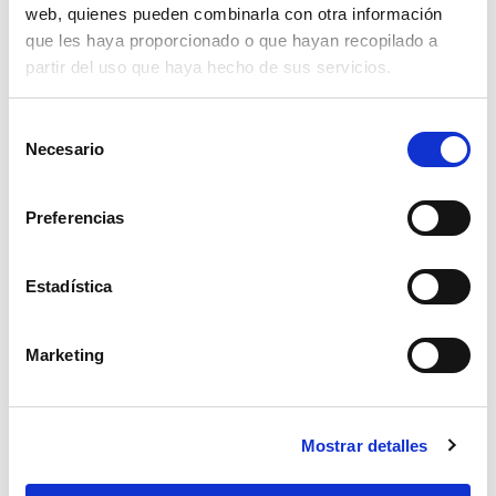
web, quienes pueden combinarla con otra información
que les haya proporcionado o que hayan recopilado a
partir del uso que haya hecho de sus servicios.
Selección
Necesario
de
consentimiento
Preferencias
Estadística
Marketing
guante frio agility negro con forro t9
Mostrar detalles
10,83€
comprar