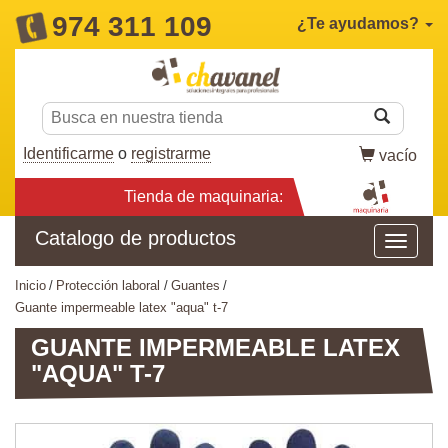
974 311 109
¿Te ayudamos?
Identificarme
o
registrarme
vacío
Tienda de maquinaria:
Catalogo de productos
inicio
protección laboral
guantes
guante impermeable latex "aqua" t-7
GUANTE IMPERMEABLE LATEX
"AQUA" T-7