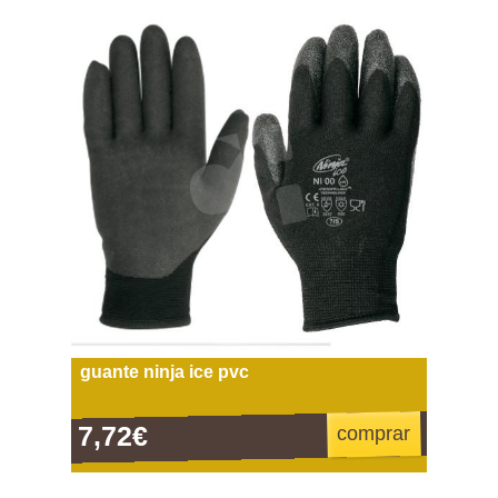
guante ninja ice pvc
7,72€
comprar