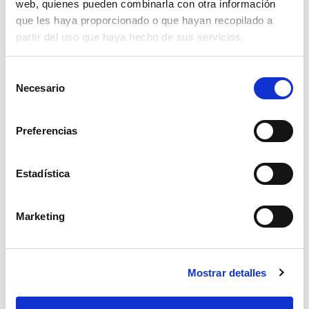
web, quienes pueden combinarla con otra información
que les haya proporcionado o que hayan recopilado a
partir del uso que haya hecho de sus servicios.
Selección
Necesario
de
consentimiento
Preferencias
Estadística
Marketing
casco orejas zen cat3
Mostrar detalles
17,07€
comprar