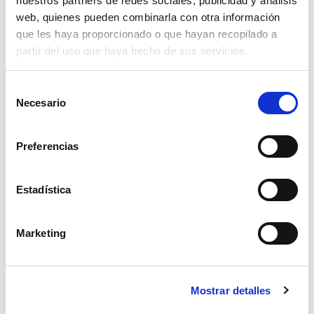
nuestros partners de redes sociales, publicidad y análisis
web, quienes pueden combinarla con otra información
que les haya proporcionado o que hayan recopilado a
partir del uso que haya hecho de sus servicios.
Selección
Necesario
de
consentimiento
Preferencias
Estadística
Marketing
racor barcelona manguera laton 20mm,
Mostrar detalles
4,74€
comprar