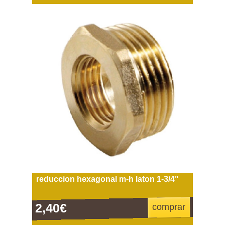
reduccion hexagonal m-h laton 1-3/4"
2,40€
comprar