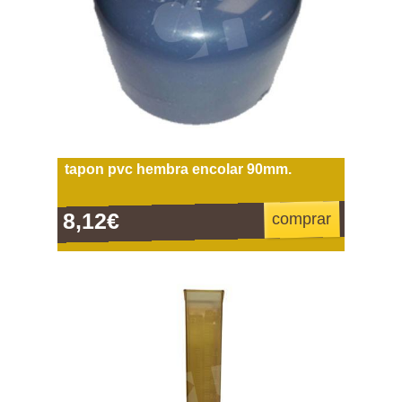
tapon pvc hembra encolar 90mm.
8,12€
comprar