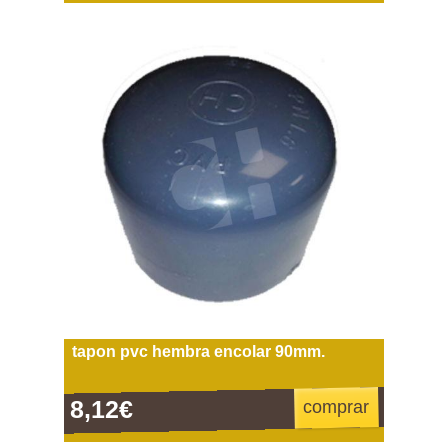
tapon pvc hembra encolar 90mm.
8,12€
comprar