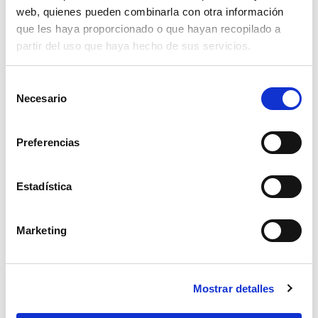
web, quienes pueden combinarla con otra información
que les haya proporcionado o que hayan recopilado a
partir del uso que haya hecho de sus servicios.
Selección
Necesario
de
consentimiento
Preferencias
Estadística
Marketing
programador riego pluvia sd21001
Mostrar detalles
18,00€
comprar