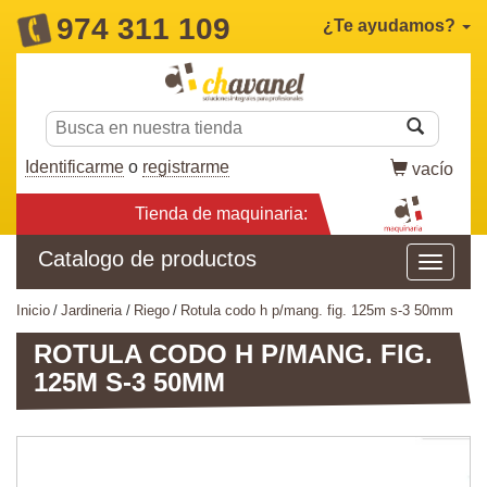
974 311 109
¿Te ayudamos?
Identificarme
o
registrarme
vacío
Tienda de maquinaria:
Catalogo de productos
inicio
jardineria
riego
rotula codo h p/mang. fig. 125m s-3 50mm
ROTULA CODO H P/MANG. FIG.
125M S-3 50MM