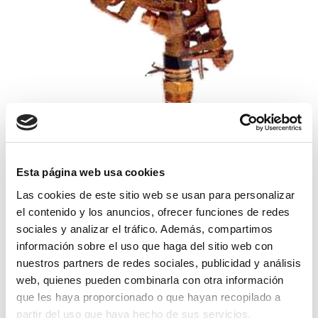
aspersor vyr-50 lat. sectorial boq. lat.
Esta página web usa cookies
Las cookies de este sitio web se usan para personalizar
19,75€
comprar
el contenido y los anuncios, ofrecer funciones de redes
sociales y analizar el tráfico. Además, compartimos
información sobre el uso que haga del sitio web con
nuestros partners de redes sociales, publicidad y análisis
web, quienes pueden combinarla con otra información
que les haya proporcionado o que hayan recopilado a
partir del uso que haya hecho de sus servicios.