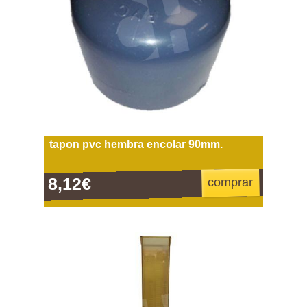
tapon pvc hembra encolar 90mm.
8,12€
comprar