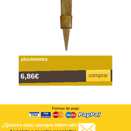
pluviometro
6,86€
comprar
Formas de pago
¿Quieres estar siempre informado?