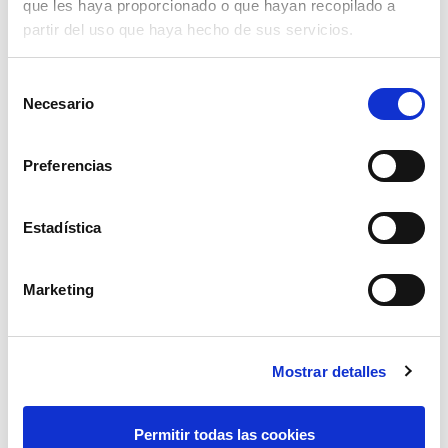
que les haya proporcionado o que hayan recopilado a
partir del uso que haya hecho de sus servicios.
Selección
Necesario
de
consentimiento
Preferencias
Estadística
Marketing
programador riego pluvia sd21001
18,00€
comprar
Mostrar detalles
Permitir todas las cookies