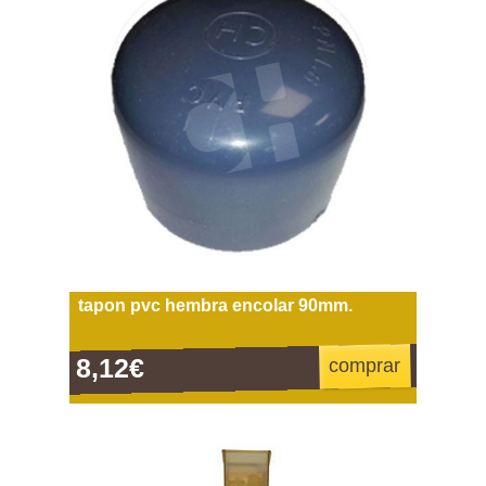
tapon pvc hembra encolar 90mm.
8,12€
comprar