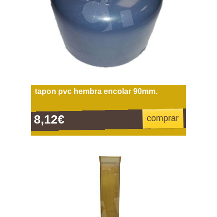
tapon pvc hembra encolar 90mm.
8,12€
comprar