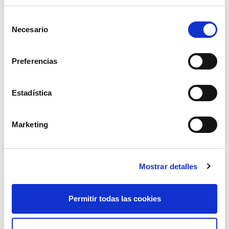
Selección
Necesario
de
consentimiento
Preferencias
Estadística
programador riego pluvia sd21001
Marketing
18,00€
comprar
Mostrar detalles
Permitir todas las cookies