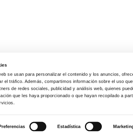
ies
web se usan para personalizar el contenido y los anuncios, ofrec
ar el tráfico. Además, compartimos información sobre el uso que
tners de redes sociales, publicidad y análisis web, quienes pue
Gastos de envío gratis
ación que les haya proporcionado o que hayan recopilado a parti
para compras superiores a 120 €
vicios.
s de 9 a 19 h.
Preferencias
Estadística
Marketin
Condiciones de compra
Guía sobre motocultores
Blog