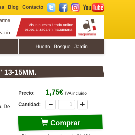
sa
Blog
Contacto
Twitter
Facebook
Instagram
YouTube
rarme
Visita nuestra tienda online
especializada en maquinaria:
acío
Huerto - Bosque - Jardín
 13-15MM.
1,75€
Precio:
IVA incluido
Cantidad:
a. De
Comprar