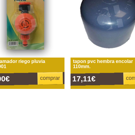
amador riego pluvia
tapon pvc hembra encolar
001
110mm.
00€
17,11€
comprar
com