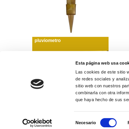
pluviometro
6,86€
comprar
Esta página web usa cook
Las cookies de este sitio 
de redes sociales y analiz
sitio web con nuestros par
Formas de pago
combinarla con otra inform
que haya hecho de sus ser
974 311 109
Selección
Horario de atención al público: de lunes a vierne
Necesario
de