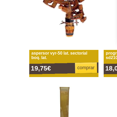
aspersor vyr-50 lat. sectorial
progr
boq. lat.
sd21
19,75€
18,
comprar