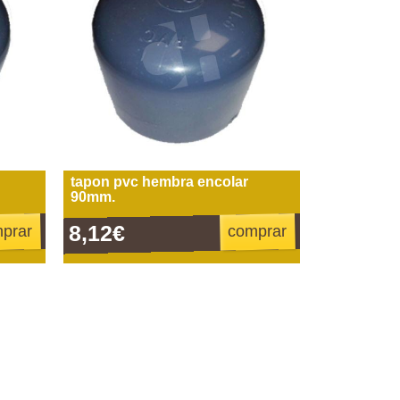
tapon pvc hembra encolar
90mm.
8,12€
prar
comprar