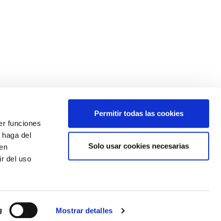
Permitir todas las cookies
er funciones
 haga del
Solo usar cookies necesarias
den
¿Quieres estar siempre informado?
r del uso
Apúntate a nuestro newsletter
g
Mostrar detalles