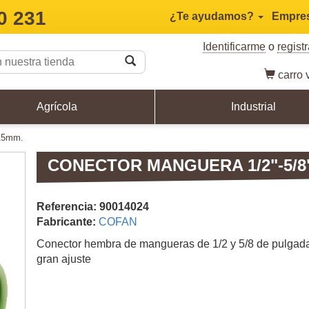
0 231
¿Te ayudamos?
Empre
Identificarme
o
regist
carro
v
Agrícola
Industrial
-15mm.
CONECTOR MANGUERA 1/2"-5/8"
Referencia: 90014024
Fabricante:
COFAN
Conector hembra de mangueras de 1/2 y 5/8 de pulgad
gran ajuste