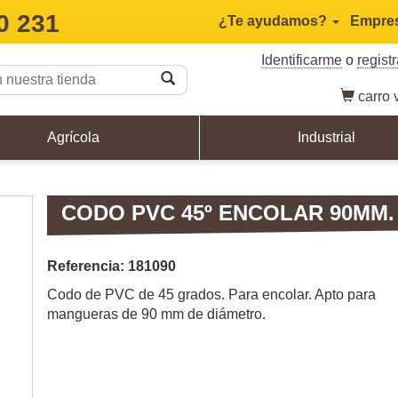
0 231
¿Te ayudamos?
Empre
Identificarme
o
regist
carro
v
Agrícola
Industrial
CODO PVC 45º ENCOLAR 90MM.
Referencia: 181090
Codo de PVC de 45 grados. Para encolar. Apto para
mangueras de 90 mm de diámetro.