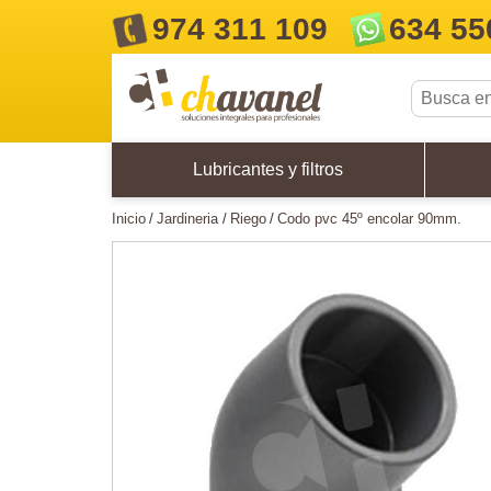
974 311 109
634 55
Lubricantes y filtros
inicio
jardineria
riego
codo pvc 45º encolar 90mm.