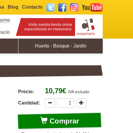
sa
Blog
Contacto
Twitter
Facebook
Instagram
YouTube
rarme
Visita nuestra tienda online
especializada en maquinaria:
acío
Huerto - Bosque - Jardín
10,79€
Precio:
IVA incluido
Cantidad:
Comprar