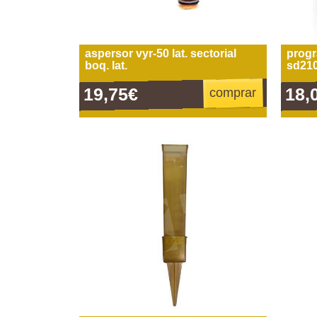
aspersor vyr-50 lat. sectorial
progr
boq. lat.
sd21
19,75€
18,
comprar