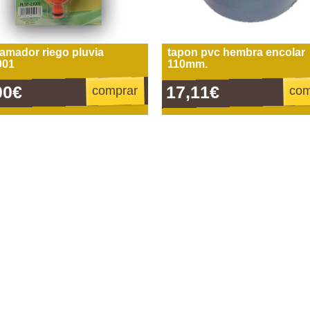
amador riego pluvia
tapon pvc hembra encolar
001
110mm.
00€
17,11€
comprar
com