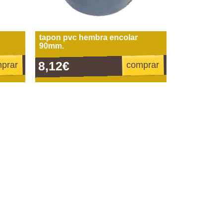
tapon pvc hembra encolar
90mm.
8,12€
prar
comprar