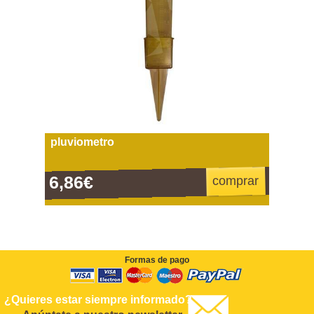
pluviometro
6,86€
comprar
Formas de pago
¿Quieres estar siempre informado?