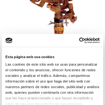
aspersor vyr-50 lat. sectorial boq. lat.
Esta página web usa cookies
Las cookies de este sitio web se usan para personalizar
19,75€
comprar
el contenido y los anuncios, ofrecer funciones de redes
sociales y analizar el tráfico. Además, compartimos
información sobre el uso que haga del sitio web con
nuestros partners de redes sociales, publicidad y análisis
web, quienes pueden combinarla con otra información
que les haya proporcionado o que hayan recopilado a
partir del uso que haya hecho de sus servicios.