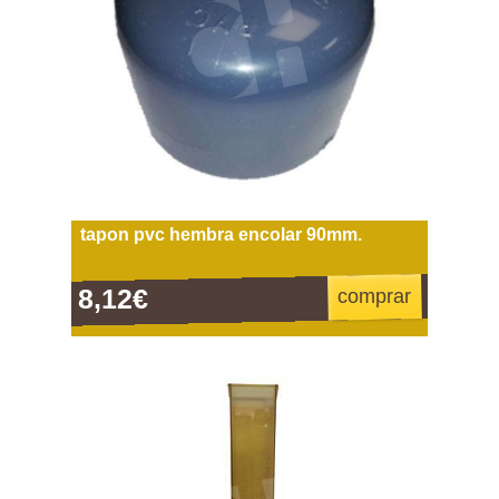
tapon pvc hembra encolar 90mm.
8,12€
comprar