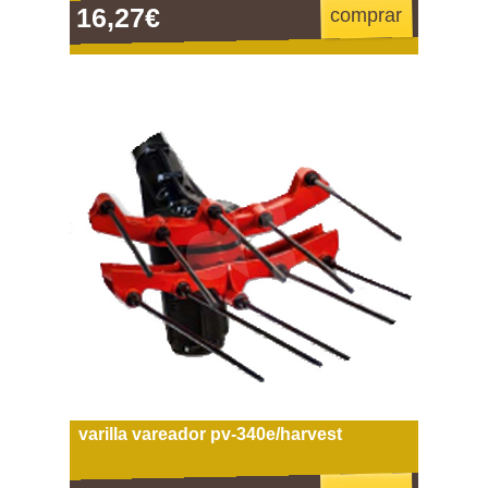
16,27€
comprar
varilla vareador pv-340e/harvest