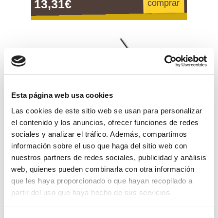
13,31€
comprar
Esta página web usa cookies
Las cookies de este sitio web se usan para personalizar
el contenido y los anuncios, ofrecer funciones de redes
sociales y analizar el tráfico. Además, compartimos
información sobre el uso que haga del sitio web con
nuestros partners de redes sociales, publicidad y análisis
web, quienes pueden combinarla con otra información
que les haya proporcionado o que hayan recopilado a
varilla vareador zanon/benza
partir del uso que haya hecho de sus servicios.
6,66€
comprar