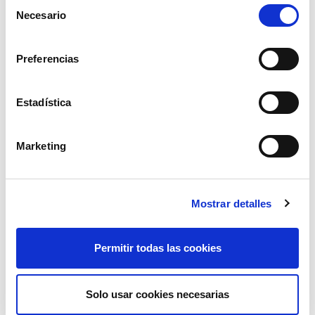
Selección
Necesario
de
consentimiento
Preferencias
Estadística
Marketing
Mostrar detalles
Permitir todas las cookies
soporte dedos 5mm vareador zanon
Solo usar cookies necesarias
52,27€
comprar