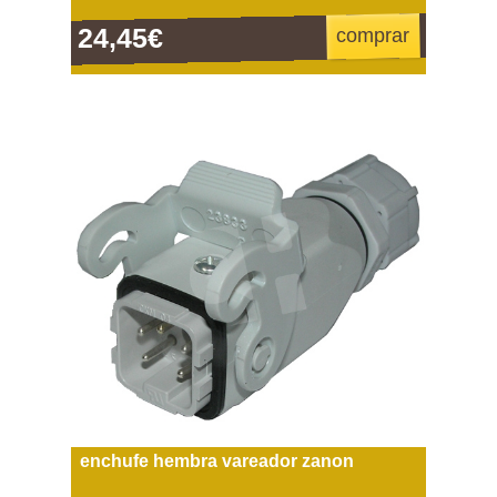
24,45€
comprar
enchufe hembra vareador zanon