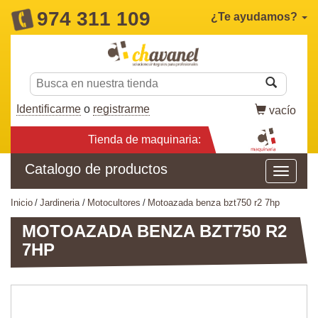
974 311 109
¿Te ayudamos?
Identificarme
o
registrarme
vacío
Tienda de maquinaria:
Catalogo de productos
inicio
jardineria
motocultores
motoazada benza bzt750 r2 7hp
MOTOAZADA BENZA BZT750 R2
7HP