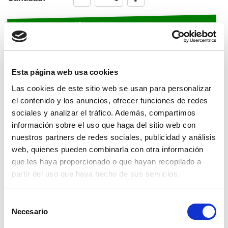
Comprar
Disponemos de stock, envío 24-48 horas.
Referencia: 5733
Esta página web usa cookies
Fabricante:
BENZA
Las cookies de este sitio web se usan para personalizar
Motoazada con motor de 7 cv para trabajos en huertos de
el contenido y los anuncios, ofrecer funciones de redes
hasta 500 m2.De dos marchas adelante y otra hacia atras
sociales y analizar el tráfico. Además, compartimos
y depósito de combustible de 3,6 litros. Trabaja con seis
información sobre el uso que haga del sitio web con
fresas de cuatro cuchillas.
nuestros partners de redes sociales, publicidad y análisis
Esta motoazada dispone de caja de cambios y filtro con
web, quienes pueden combinarla con otra información
baño de aceite para evitar deterioros por el polvo. Tiene
que les haya proporcionado o que hayan recopilado a
unas medidas de 1.380x650x970 mm y un peso de 73 Kg.
Una de sus princvipales características es su manillar se
partir del uso que haya hecho de sus servicios.
ajusta perfectamente a las necesidades de cada usuario.
Piede moverse por suelos asfaltados gracias a su rueda
Selección
delantera y su espolón trasero posibilita ajustar la
Necesario
de
profundidad de trabajo.
consentimiento