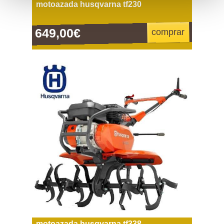
motoazada husqvarna tf230
649,00€
comprar
motoazada husqvarna tf338