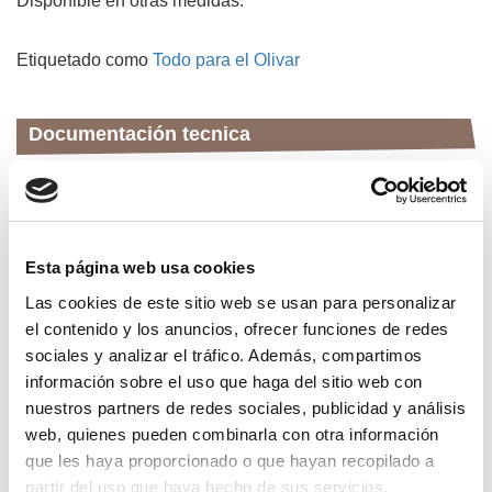
Disponible en otras medidas.
Etiquetado como
Todo para el Olivar
Documentación tecnica
FT MALLA (2).pdf
FT MALLA
Esta página web usa cookies
Las cookies de este sitio web se usan para personalizar
Productos relacionados
el contenido y los anuncios, ofrecer funciones de redes
sociales y analizar el tráfico. Además, compartimos
información sobre el uso que haga del sitio web con
nuestros partners de redes sociales, publicidad y análisis
web, quienes pueden combinarla con otra información
que les haya proporcionado o que hayan recopilado a
partir del uso que haya hecho de sus servicios.