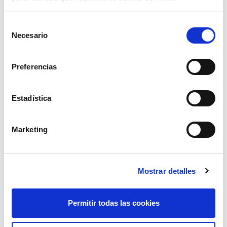
Selección
Necesario
de
consentimiento
Preferencias
Estadística
mantas de recoleccion de aceitunas de
7x14 mts
Marketing
70,40€
comprar
Mostrar detalles
Permitir todas las cookies