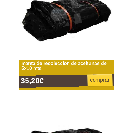
manta de recoleccion de aceitunas de
5x10 mts
35,20€
comprar