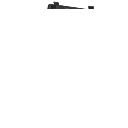
jgo 12 llaves combinadas carraca 8-19
54,33€
comprar