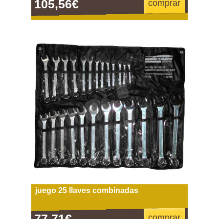
105,56€
comprar
juego 25 llaves combinadas
77,71€
comprar