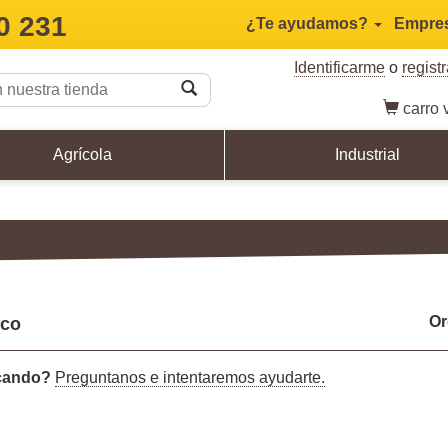
0 231
¿Te ayudamos?
Empre
Identificarme
o
regist
carro
v
Agrícola
Industrial
Or
nco
scando?
Preguntanos e intentaremos ayudarte.