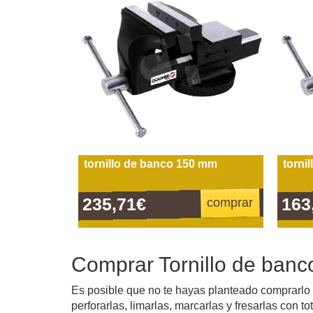
tornillo de banco 150 mm
torni
235,71€
163
comprar
Comprar Tornillo de banc
Es posible que no te hayas planteado comprarlo
perforarlas, limarlas, marcarlas y fresarlas con t