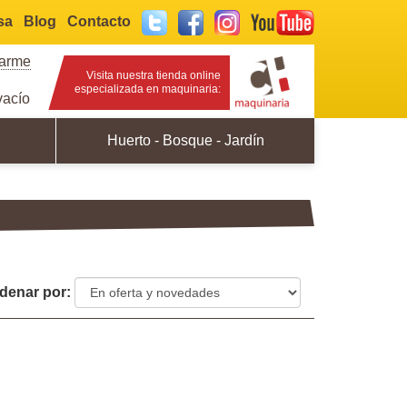
sa
Blog
Contacto
Twitter
Facebook
Instagram
YouTube
rarme
Visita nuestra tienda online
especializada en maquinaria:
acío
Huerto - Bosque - Jardín
denar por: