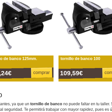
llo de banco 125mm.
tornillo de banco 100
,24€
109,59€
comprar
com
o
 antes, ya que un
tornillo de banco
no puede faltar en tu taller
otal seguridad. Te permitirá trabajar con mayor rapidez, pues es ú