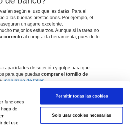
lo de banco?
varían según el uso que les darás.
Para
el
ie a las buenas prestaciones. Por ejemplo, el
 aseguran un agarre excelente.
 mucho mejor los esfuerzos. Aunque si la tarea no
a correcto
al comprar la herramienta, pues de lo
es capacidades de sujeción y golpe para que
mos para que puedas
comprar el tornillo de
y
mobiliario de taller.
Permitir todas las cookies
er funciones
¿Quieres estar siempre informado?
 haga del
Apúntate a nuestro newsletter
Solo usar cookies necesarias
den
r del uso