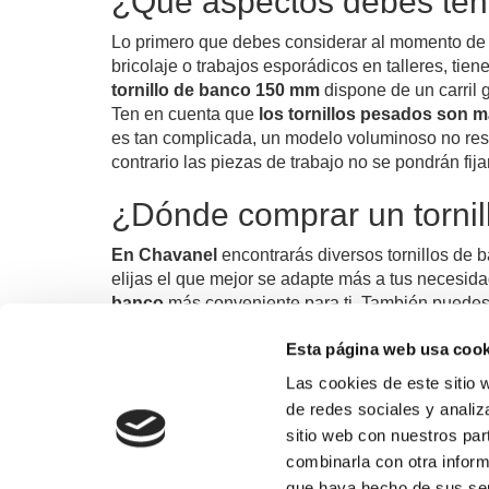
¿Qué aspectos debes tene
Lo primero que debes considerar al momento de 
bricolaje o trabajos esporádicos en talleres, ti
tornillo de banco 150 mm
dispone de un
carril
Ten en cuenta que
los tornillos pesados son m
es tan complicada, un modelo voluminoso no resu
contrario las piezas de trabajo no se pondrán fij
¿Dónde comprar un tornil
En Chavanel
encontrarás diversos tornillos de 
elijas el que mejor se adapte más a tus necesid
banco
más conveniente para ti. También puede
Esta página web usa cook
Las cookies de este sitio 
Formas de pago
de redes sociales y analiz
sitio web con nuestros par
combinarla con otra inform
974 311 109
que haya hecho de sus ser