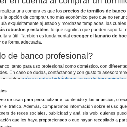
r en cuenta al comprar un tornil
realizar una compra es que los
precios de tornillos de banco
enes la opción de comprar uno más económico pero que no renunc
 guía exquisitamente ajustado y mordazas templadas, las cuales
ás robustos y estables
, lo que significa que pueden soportar
ltará útil.
También es fundamental
escoger el tamaño de boc
ar de forma adecuada.
lo de banco profesional?
banco, tanto para uso profesional como doméstico, con diferent
ades.
En caso de dudas, contáctanos y con gusto te asesorare
s encontrar
grúas y gatos hidráulicos
,
cajas de herramientas
ies
web se usan para personalizar el contenido y los anuncios, ofrec
Gastos de envío gratis
ar el tráfico. Además, compartimos información sobre el uso que
para compras superiores a 120 €
tners de redes sociales, publicidad y análisis web, quienes pue
ación que les haya proporcionado o que hayan recopilado a parti
vicios.