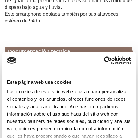
De igual forma puede realizar fotos submarinas a modo de
disparo bajo agua y lluvia.
Este smartphone destaca también por sus altavoces
estéreo de 94db.
Documentación tecnica
ft-hammer-6849.pdf
MOVIL RUGERIZADO HAMMER IRON
4 VOLTE 5.5
Esta página web usa cookies
Las cookies de este sitio web se usan para personalizar
el contenido y los anuncios, ofrecer funciones de redes
Productos relacionados
sociales y analizar el tráfico. Además, compartimos
información sobre el uso que haga del sitio web con
nuestros partners de redes sociales, publicidad y análisis
oferta
web, quienes pueden combinarla con otra información
que les haya proporcionado o que hayan recopilado a