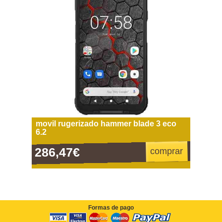
movil rugerizado hammer blade 3 eco
6.2
286,47€
comprar
Formas de pago