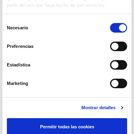
partir del uso que haya hecho de sus servicios.
Selección
Necesario
de
consentimiento
Preferencias
Estadística
movil rugerizado hammer blade 5g 6.3
Marketing
649,47€
comprar
Mostrar detalles
oferta
Permitir todas las cookies