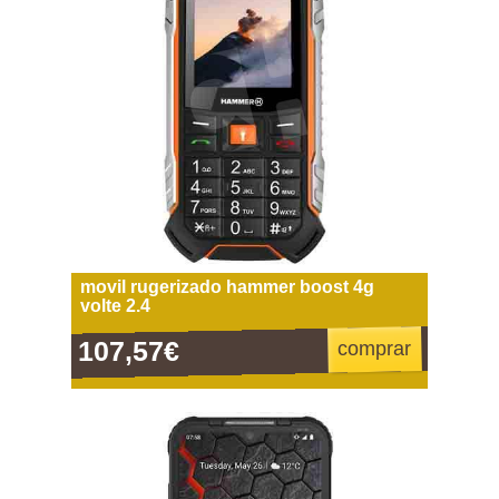
movil rugerizado hammer boost 4g
volte 2.4
107,57€
comprar