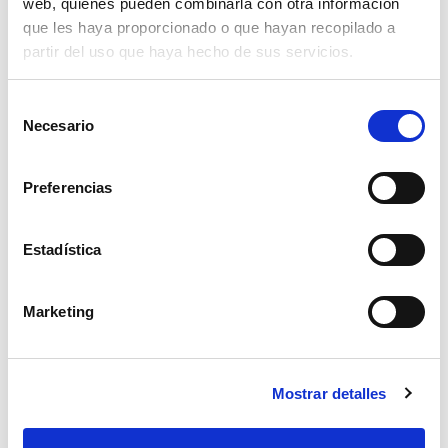
web, quienes pueden combinarla con otra información
que les haya proporcionado o que hayan recopilado a
partir del uso que haya hecho de sus servicios.
Selección
Necesario
de
consentimiento
Preferencias
Estadística
Marketing
bateria cap 220ah 518x273x242 + izda
Mostrar detalles
266,90€
comprar