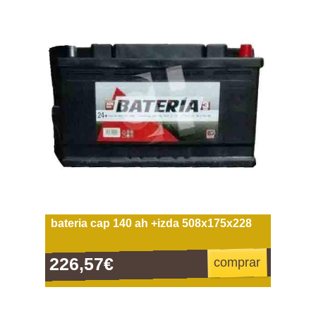
bateria cap 140 ah +izda 508x175x228
226,57€
comprar