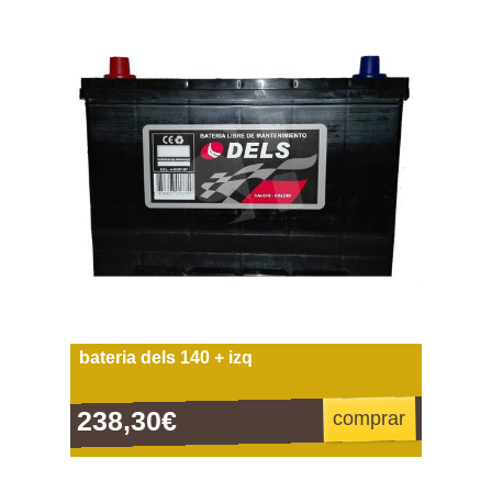
bateria dels 140 + izq
238,30€
comprar