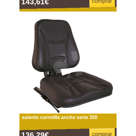
143,61€
comprar
asiento carretilla ancho serie 350
136,29€
comprar