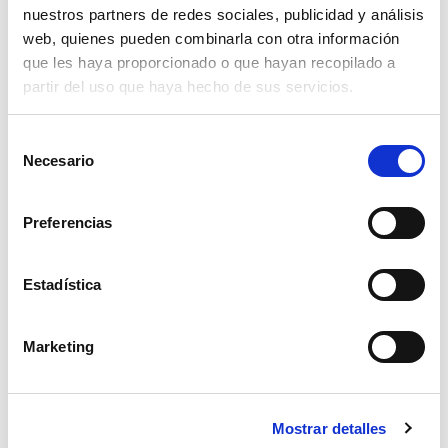
nuestros partners de redes sociales, publicidad y análisis
380,67€
comprar
web, quienes pueden combinarla con otra información
que les haya proporcionado o que hayan recopilado a
partir del uso que haya hecho de sus servicios.
Selección
Necesario
de
consentimiento
Preferencias
Estadística
Marketing
cubeta suspensión serie 460
Mostrar detalles