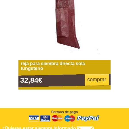
reja para siembra directa sola
tungsteno
32,84€
comprar
Formas de pago
¿Quieres estar siempre informado?