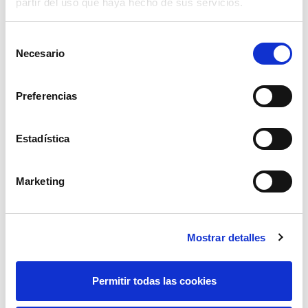
partir del uso que haya hecho de sus servicios.
Selección
Necesario
de
consentimiento
Preferencias
Estadística
reja sembradora/preparador l553
Marketing
3,99€
comprar
Mostrar detalles
Permitir todas las cookies