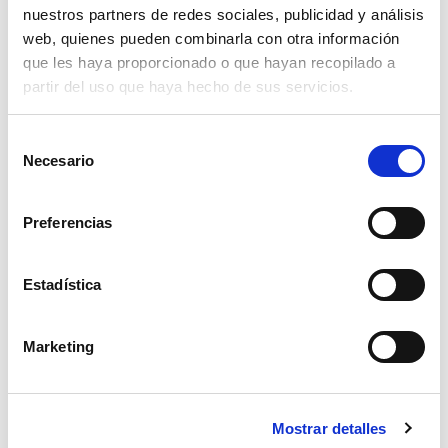
nuestros partners de redes sociales, publicidad y análisis
53,17€
comprar
web, quienes pueden combinarla con otra información
que les haya proporcionado o que hayan recopilado a
partir del uso que haya hecho de sus servicios.
Selección
Necesario
de
consentimiento
Preferencias
Estadística
Marketing
puntera vogel moot derecha
Mostrar detalles