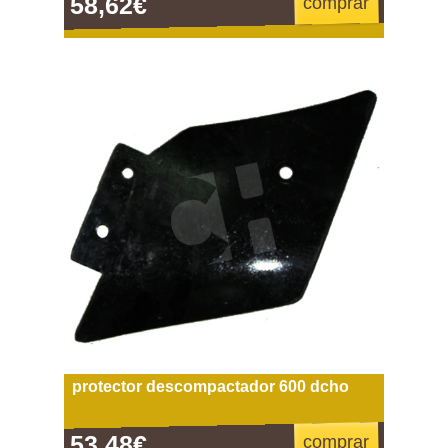
58,62€
comprar
protector descompactador 600 dcho
53,48€
comprar