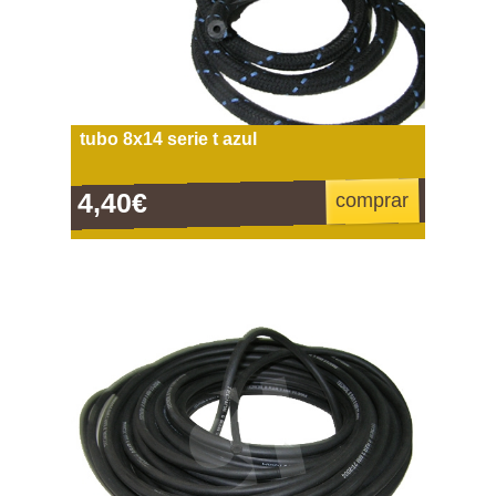
tubo 8x14 serie t azul
4,40€
comprar