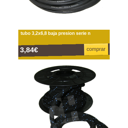
tubo 3,2x6,8 baja presion serie n
3,84€
comprar