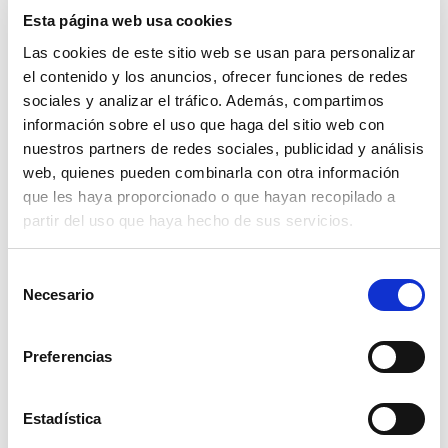
Esta página web usa cookies
Las cookies de este sitio web se usan para personalizar
el contenido y los anuncios, ofrecer funciones de redes
sociales y analizar el tráfico. Además, compartimos
información sobre el uso que haga del sitio web con
manguera gasoleo long-multi 8mm
nuestros partners de redes sociales, publicidad y análisis
web, quienes pueden combinarla con otra información
5,53€
que les haya proporcionado o que hayan recopilado a
comprar
partir del uso que haya hecho de sus servicios.
Selección
Necesario
de
consentimiento
Preferencias
Estadística