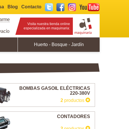
sa
Blog
Contacto
Twitter
Facebook
Instagram
YouTube
rarme
Visita nuestra tienda online
especializada en maquinaria:
acío
Huerto - Bosque - Jardín
BOMBAS GASOIL ELÉCTRICAS
220-380V
2
productos
CONTADORES
2
productos