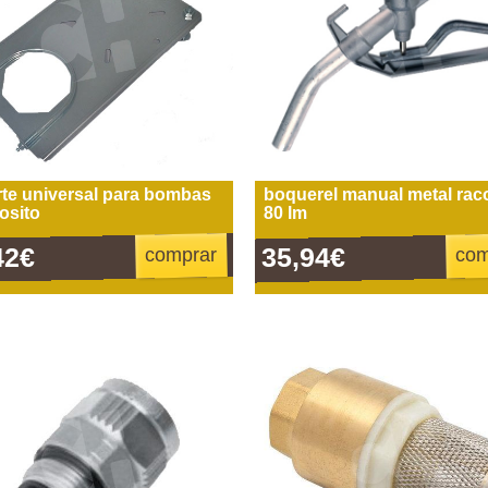
te universal para bombas
boquerel manual metal raco
osito
80 lm
42€
35,94€
comprar
com