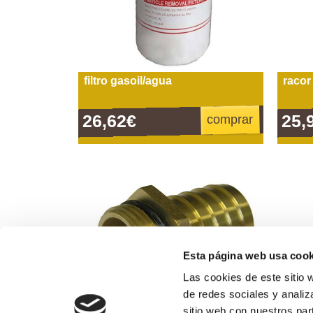
filtro gasoil/agua
racor 
26,62€
25,
comprar
Esta página web usa cook
Las cookies de este sitio 
de redes sociales y analiz
sitio web con nuestros par