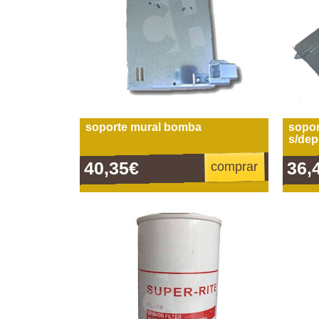
soporte mural bomba
sopor
s/dep
40,35€
36,
comprar