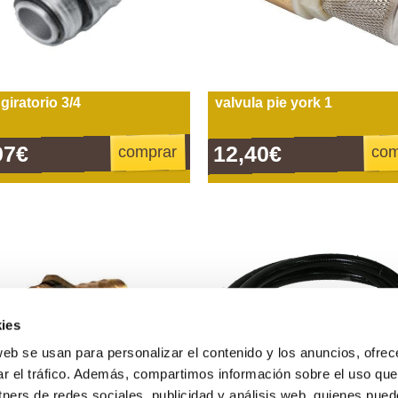
giratorio 3/4
valvula pie york 1
97€
12,40€
comprar
com
ies
web se usan para personalizar el contenido y los anuncios, ofrec
ar el tráfico. Además, compartimos información sobre el uso que
tners de redes sociales, publicidad y análisis web, quienes pue