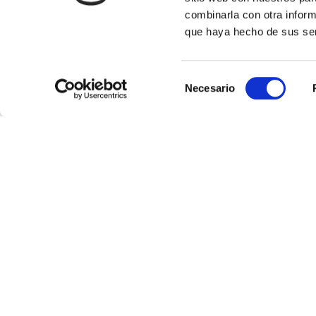
combinarla con otra inform
que haya hecho de sus ser
racor portagoma 1
racor
8,76€
8,5
comprar
Selección
Necesario
de
consentimiento
boquerel zva 25 para surtidor
depos