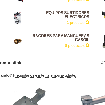
L
EQUIPOS SURTIDORES
ELÉCTRICOS
1
producto
S
RACORES PARA MANGUERAS
GASÓIL
8
productos
Or
combustible
scando?
Preguntanos e intentaremos ayudarte.