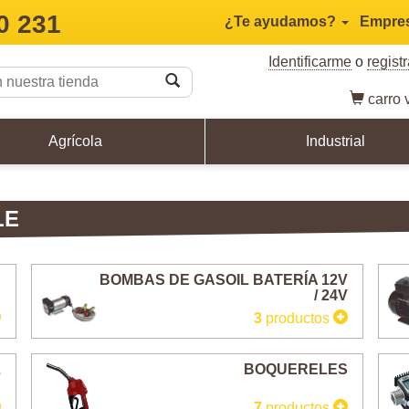
0 231
¿Te ayudamos?
Empre
Identificarme
o
regist
carro
v
Agrícola
Industrial
LE
S
BOMBAS DE GASOIL BATERÍA 12V
/ 24V
3
productos
L
BOQUERELES
7
productos