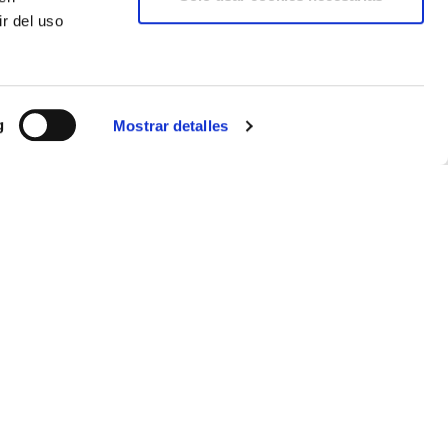
r del uso
a
deposito gasoil 1000 l
119x66x181 sp
476,86€
prar
comprar
g
Mostrar detalles
lina
boquerel gasoleo camion de