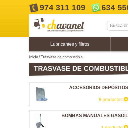
974 311 109
634 55
Lubricantes y filtros
inicio
trasvase de combustible
TRASVASE DE COMBUSTIB
ACCESORIOS DEPÓSITO
9
productos
BOMBAS MANUALES GASOI
1
producto