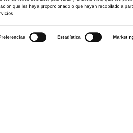
ación que les haya proporcionado o que hayan recopilado a parti
vicios.
 portagoma 1
manguera aspiracion negr
transmetal 25
4€
8,42€
comprar
com
Preferencias
Estadística
Marketin
ito modular de 750 ltrs
bomba manual gasoil/gaso