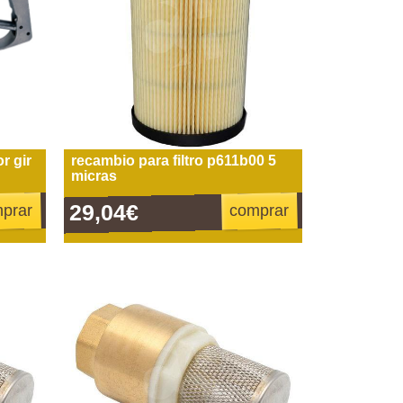
r gir
recambio para filtro p611b00 5
micras
29,04€
prar
comprar