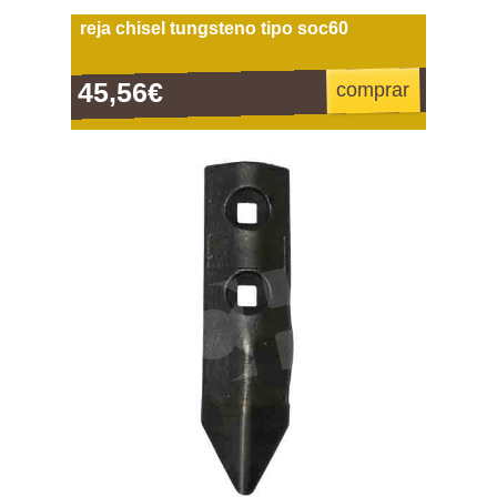
reja chisel tungsteno tipo soc60
45,56€
comprar