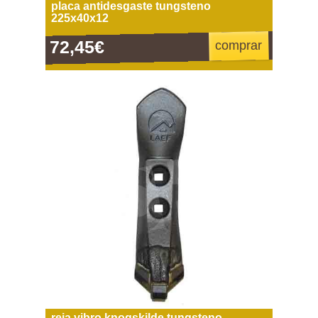
placa antidesgaste tungsteno
225x40x12
72,45€
comprar
reja vibro knogskilde tungsteno