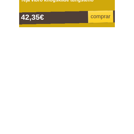
42,35€
comprar
Formas de pago
¿Quieres estar siempre informado?
Apúntate a nuestro newsletter
974 311 109
Horario de atención al público: de lunes a viernes de 9 a 19 h.
Condiciones de compra
Guía sobre motocultores
Blog
Conrado Chavanel S.L. Polígono Industrial Valle del Cinca calle B, nº2 22300
Barbastro (Huesca)
mapa de la web