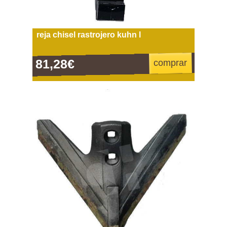
reja chisel rastrojero kuhn l
81,28€
comprar