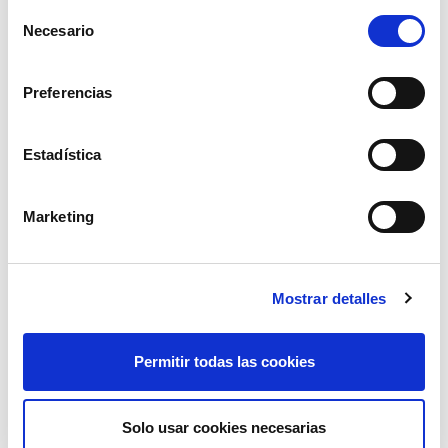
Selección
Necesario
de
reja chisel rastrojero kockerling c
consentimiento
Preferencias
64,74€
comprar
Estadística
Marketing
Mostrar detalles
Permitir todas las cookies
Solo usar cookies necesarias