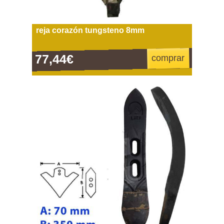
reja corazón tungsteno 8mm
77,44€
comprar